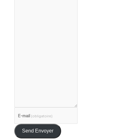
E-mail
(obligatoire)
Send Envoyer