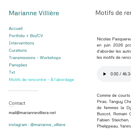
Marianne Villière
Motifs de re
Accueil
Portfolio + Bio/CV
Nicolas Pasquerea
Interventions
en juin 2026 pro
Curations
d’aborder les autr
les motifs de renco
Transmissions – Workshops
Panoplies
Txt
Motifs de rencontre – À l’abordage
Comme de courts m
Piras, Tanguy Che
Contact
de femmes la Dy
mail@mariannevilliere.net
Buscot, Romain C
Fabien Steichen, 
instagram : @marianne_villiere
Phelippeau, Yanin