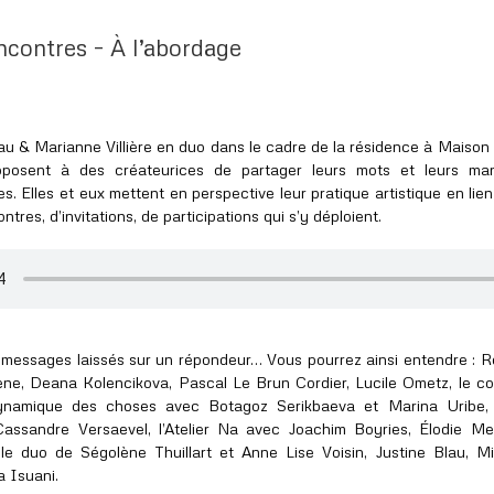
ncontres – À l’abordage
u & Marianne Villière en duo dans le cadre de la résidence à Maison
posent à des créateurices de partager leurs mots et leurs man
es. Elles et eux mettent en perspective leur pratique artistique en lie
ntres, d’invitations, de participations qui s’y déploient.
essages laissés sur un répondeur… Vous pourrez ainsi entendre : R
ne, Deana Kolencikova, Pascal Le Brun Cordier, Lucile Ometz, le col
namique des choses avec Botagoz Serikbaeva et Marina Uribe,
assandre Versaevel, l’Atelier Na avec Joachim Boyries, Élodie Mer
le duo de Ségolène Thuillart et Anne Lise Voisin, Justine Blau, M
a Isuani.