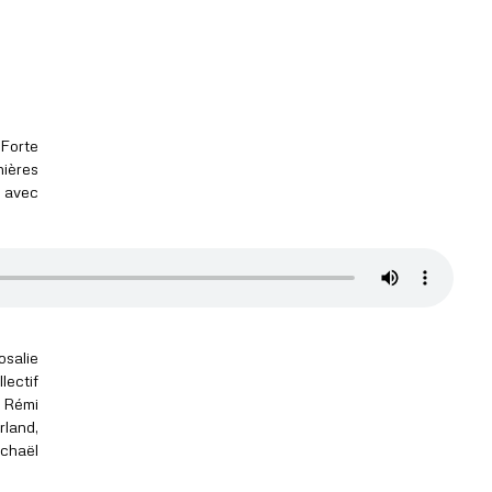
 Forte
ières
n avec
osalie
lectif
 Rémi
land,
ichaël