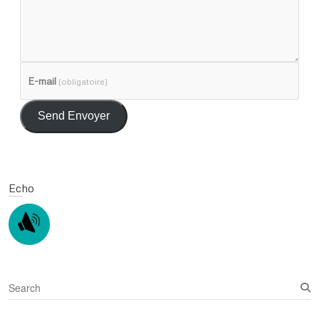
E-mail
(obligatoire)
Send Envoyer
Echo
S
e
a