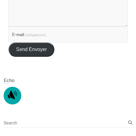
E-mail
(obligatoire)
Send Envoyer
Echo
S
e
a