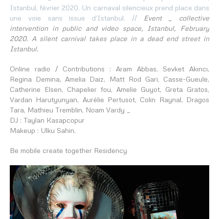
Istanbul, février 2020. Un carnaval silencieux prend place dans
une voie sans issue d’Istanbul. //
Event _ collective
intervention in public and video space, Istanbul, February
2020. A silent carnival takes place in a dead end street in
Istanbul.
Online radio / Contributions : Aram Abbas, Sevket Akıncı,
Regina Demina, Amelia Daiz, Matt Rod Gari, Casse-Gueule,
Catherine Elsen, Chapelier fou, Amelie Guyot, Greta Gratos,
Vardan Harutyunyan, Aurélie Pertusot, Colin Raynal, Dragos
Tara, Mathieu Tremblin, Noam Vardy _
DJ : Taylan Kasapcopur
Makeup : Ulku Sahin.
Be mobile create together Residency