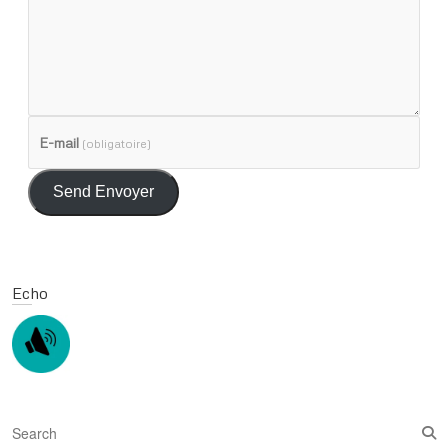
E-mail
(obligatoire)
Send Envoyer
Echo
S