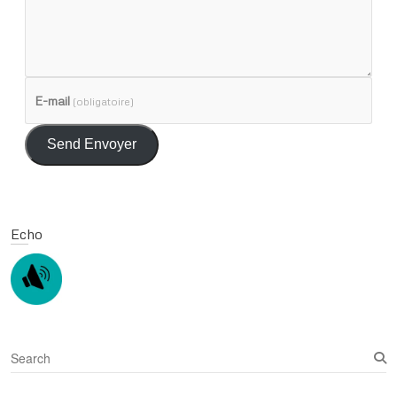
E-mail
(obligatoire)
Send Envoyer
Echo
S
e
a