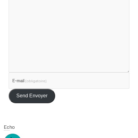
E-mail
(obligatoire)
Send Envoyer
Echo