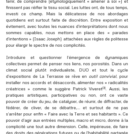
tenir, de comprendre (étymologiquement « amener à soi ») et
finissent pas réifier le tissu social. Les luttes ont, de tous temps,
investi ce champ. Mais la délicatesse de nos abordages
quotidiens est surtout faite de discrétion. Entre exposition et
évitement, avec toutes les nuances d’interprétations dont nous
sommes capables, nous mettons en place des « parades
d’intentions » (Isaac Joseph) attachées aux règles de politesse
pour élargir le spectre de nos complicités.
Introduire et questionner l’émergence de dynamiques
collectives permet de penser nos liens, nos porosités. Dans un
climat social plutôt individualiste, DUO et tout le cycle
d’expositions de La Terrasse se rêve en
outil convivial
, pour
installer nos accords et désaccords, alimenter nos « radicalités
[3]
créatrices » comme le suggère Patrick Viveret
. Aussi, les
pratiques artistiques, participatives ou non, ont ce vaste
pouvoir de créer du jeu, de catalyser, de réunir, de diffracter, de
fédérer, de cliver, de se débattre,… et surtout de ne pas
s’arrêter pour enfin « Faire avec la Terre et ses habitants ». Ce
pouvoir d’agir aux entrées multiples, macro et micro, donne à la
complicité une tout autre dimension. Celle, impérieuse, de faire
des droits des générations futures ou de l’habitabilité partagée