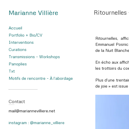
Marianne Villière
Ritournelles
Accueil
Portfolio + Bio/CV
Ritournelles, aff
Interventions
Emmanuel Posnic 
Curations
de la Nuit Blanch
Transmissions – Workshops
En écho aux affich
Panoplies
les trottoirs du co
Txt
Motifs de rencontre – À l’abordage
Plus d’une trentai
de joie » est issue
Contact
mail@mariannevilliere.net
instagram : @marianne_villiere