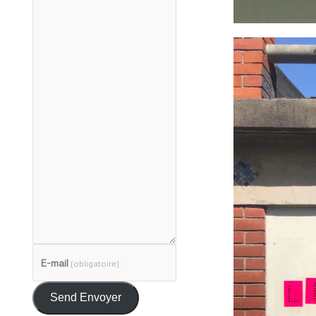
E-mail
(obligatoire)
Send Envoyer