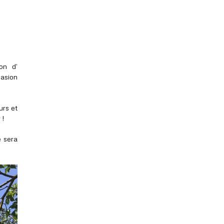
ion d’
asion
urs et
 !
e sera