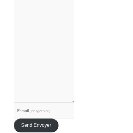
E-mail
(obligatoire)
Send Envoyer