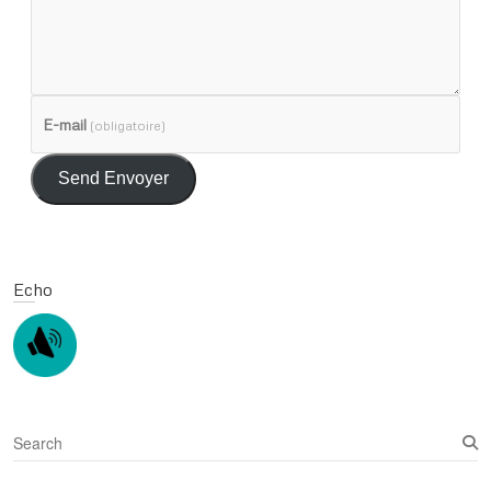
E-mail
(obligatoire)
Send Envoyer
Echo
S
e
a