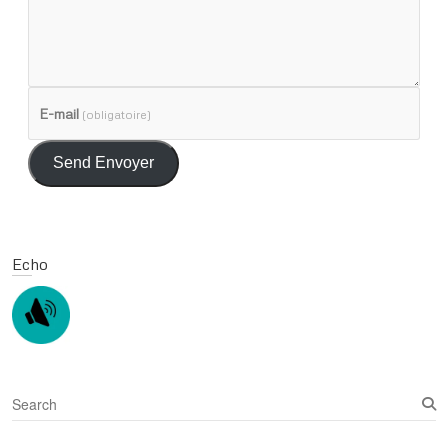
E-mail
(obligatoire)
Send Envoyer
Echo
S
e
a