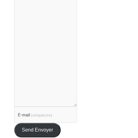
E-mail
(obligatoire)
Send Envoyer