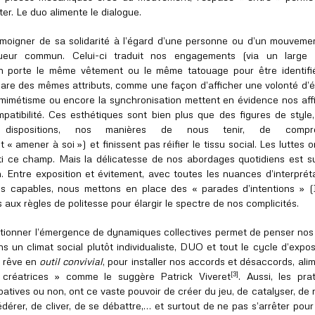
nter. Le duo alimente le dialogue.
oigner de sa solidarité à l’égard d’une personne ou d’un mouveme
ueur commun. Celui-ci traduit nos engagements (via un large 
On porte le même vêtement ou le même tatouage pour être identifié
pare des mêmes attributs, comme une façon d’afficher une volonté d’é
 mimétisme ou encore la synchronisation mettent en évidence nos affi
atibilité. Ces esthétiques sont bien plus que des figures de style,
dispositions, nos manières de nous tenir, de compre
« amener à soi ») et finissent pas réifier le tissu social. Les luttes o
ti ce champ. Mais la délicatesse de nos abordages quotidiens est s
n. Entre exposition et évitement, avec toutes les nuances d’interprét
 capables, nous mettons en place des « parades d’intentions » (
aux règles de politesse pour élargir le spectre de nos complicités.
stionner l’émergence de dynamiques collectives permet de penser nos 
s un climat social plutôt individualiste, DUO et tout le cycle d’expos
e rêve en
outil convivial
, pour installer nos accords et désaccords, ali
[3]
s créatrices » comme le suggère Patrick Viveret
. Aussi, les pra
ipatives ou non, ont ce vaste pouvoir de créer du jeu, de catalyser, de r
fédérer, de cliver, de se débattre,… et surtout de ne pas s’arrêter pour