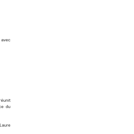
 avec
réunit
ice du
 Laure