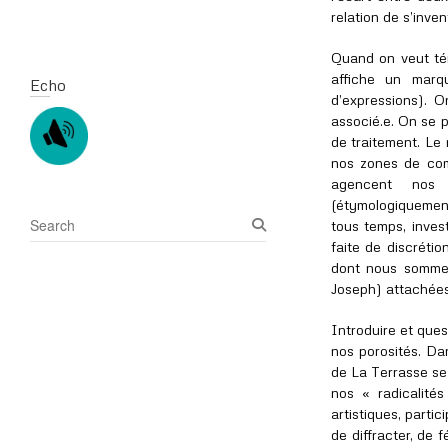
relation de s’inve
Quand on veut tém
affiche un marq
Echo
d’expressions). 
associé.e. On se 
de traitement. Le
nos zones de comp
agencent nos 
(étymologiquement 
S
tous temps, inves
e
faite de discrétio
a
dont nous sommes
r
Joseph) attachées 
c
h
Introduire et que
nos porosités. Dan
de La Terrasse s
nos « radicalité
artistiques, partic
de diffracter, de 