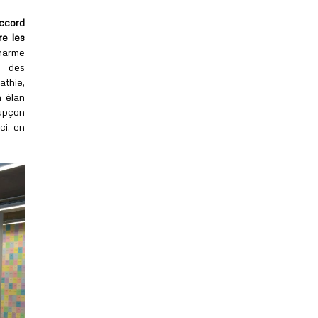
ccord
re les
harme
é des
athie,
n élan
upçon
ci, en