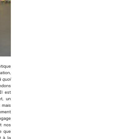
étique
ation,
à quoi
ndons
Il est
et, un
x mais
ement
angage
nt nos
re que
 à la