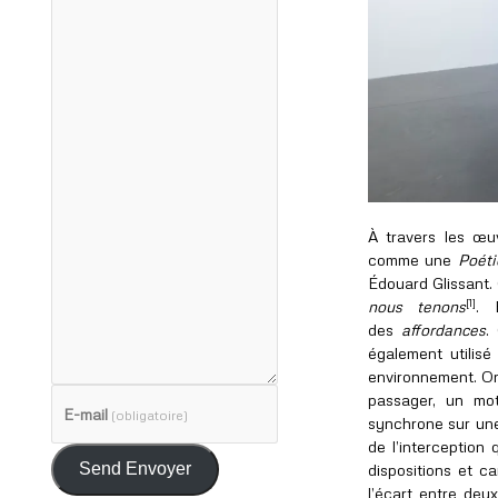
À travers les œuv
comme une
Poéti
Édouard Glissant.
[1]
nous tenons
. 
des
affordances
.
également utilisé
environnement. On
passager, un mo
E-mail
(obligatoire)
synchrone sur une
de l’interception
Send Envoyer
dispositions et c
l’écart entre de