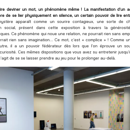
faire deviner un mot, un phénomène même ! La manifestation d’un a
re de se lier physiquement en silence, un certain pouvoir de lire ent
ystère apparaît comme un sourire contagieux, une sorte de c
n social, présent dans cette exposition à travers la générosit
tiques. Ce phénomène qui noue une relation, ne pourrait rien sans emp
urrait rien sans imagination… Ce mot, c’est « complice » ! Comme u
autre, il a un pouvoir fédérateur dès lors que l’on éprouve un so
curiosité. Ces mêmes dispositions que vous avez su entretenir jusqu’i
 s’agit de se se laisser prendre au jeu pour le prolonger au-delà.