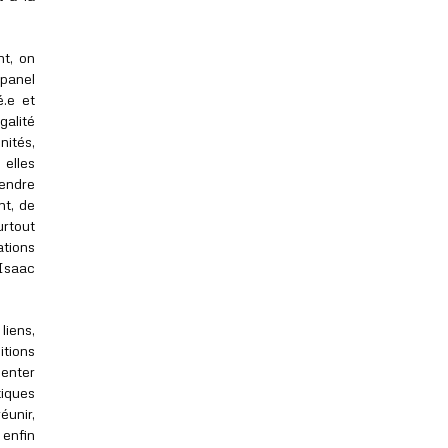
nt, on
panel
.e et
galité
nités,
 elles
ndre
nt, de
urtout
ations
Isaac
liens,
itions
menter
tiques
éunir,
 enfin