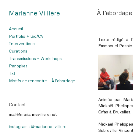
Marianne Villière
À l’abordage
Accueil
Portfolio + Bio/CV
Texte rédigé à l
Interventions
Emmanuel Posnic à
Curations
Transmissions – Workshops
Panoplies
Txt
Motifs de rencontre – À l’abordage
Animée par Marian
Contact
Mickaël Phelippea
Cifas à Bruxelles.
mail@mariannevilliere.net
Mickaël Phelippea
instagram : @marianne_villiere
Subreville, Vince