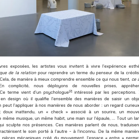
res exposées, les artistes vous invitent à vivre l’expérience esth
que de la relation
pour reprendre un terme du penseur de la créolis
 Cela, de manière à mieux comprendre ensemble ce qui nous tient,
ce 
En complicité, nous déployons de nouvelles prises, appréhe
[2]
 Ce terme vient d’un psychologue
intéressé par les perceptions. 
 en design où il qualifie l’ensemble des manières de saisir un obj
 peut l’appliquer à nos manières de nous aborder : un regard curieu
t doux inattendu, un « check » associé à un sourire, un mouv
 même musique, un même habit, une main sur l’épaule, … Tout un l
 qui sculpte nos présences. Ces manières parlent de nous, traduise
aractérisent le soin porté à l’autre – à l’inconnu. De la même maniè
ux pièces mécaniques créé du mouvement, l’espace « entre » permet